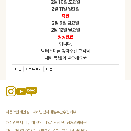
2월 10일 토요일
2월 11일 일요일
휴진
2월 9일 금요일
2월 12일 월요일
정상진료
입니다.
닥터스미를 찾아주신 고객님
새해 복 많이 받으세요❤
이용약관
개인정보처리방침
이메일무단수집거부
대전광역시 서구 대덕대로 187 닥터스미성형외과의원
TEL : 1688.0037
사업자등록증 : 314-24-46594