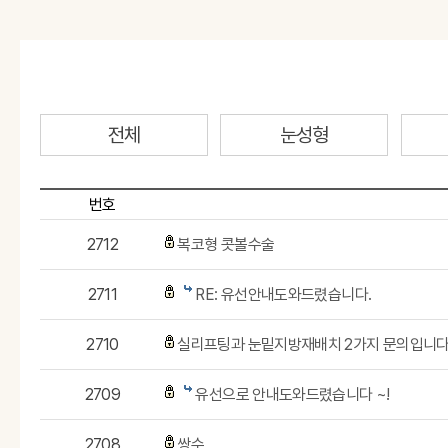
전체
눈성형
번호
2712
복코형 콧볼수술
2711
RE: 유선안내도와드렸습니다.
2710
실리프팅과 눈밑지방재배치 2가지 문의입니
2709
유선으로 안내도와드렸습니다 ~!
2708
쌍수