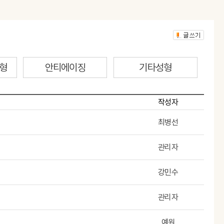
형
안티에이징
기타성형
작성자
최병선
관리자
강민수
관리자
예원