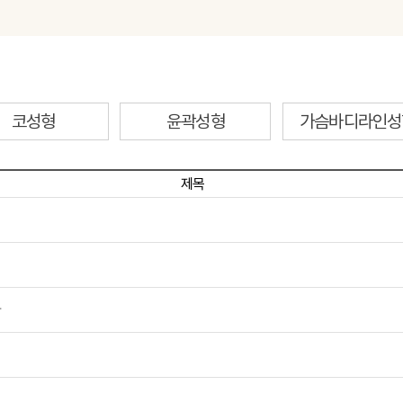
코성형
윤곽성형
가슴바디라인성
제목
다