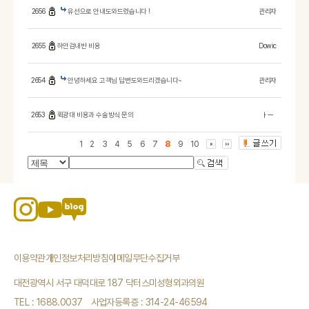
2656
유선으로 안내도와드렸습니다 !
관리자
2655
하안검내반 비용
Dowic
2654
안녕하세요 고객님 답변도와드리겠습니다~
관리자
2653
퀵광대 비용과 수술방식 문의
ㅏㅡ
1
2
3
4
5
6
7
8
9
10
이용약관
개인정보처리방침
이메일무단수집거부
대전광역시 서구 대덕대로 187 닥터스미성형외과의원
TEL : 1688.0037
사업자등록증 : 314-24-46594