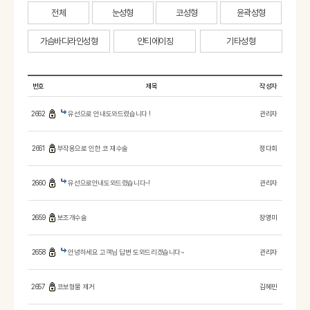
전체
눈성형
코성형
윤곽성형
가슴바디라인성형
안티에이징
기타성형
번호
제목
작성자
2662
유선으로 안내도와드렸습니다 !
관리자
2661
부작용으로 인한 코 재수술
정다희
2660
유선으로안내도와드렸습니다-!
관리자
2659
보조개수술
장영미
2658
안녕하세요 고객님 답변 도와드리겠습니다~
관리자
2657
코보형물 제거
김혜민