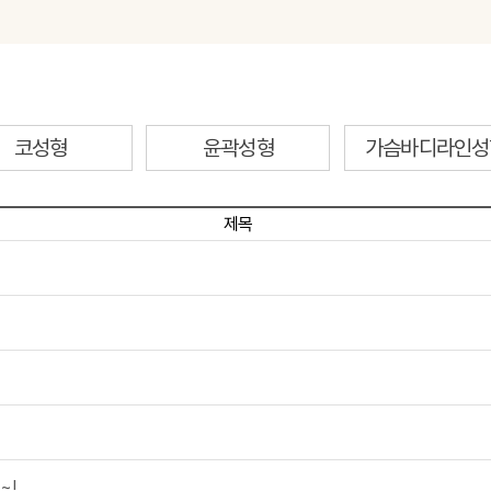
코성형
윤곽성형
가슴바디라인성
제목
~!