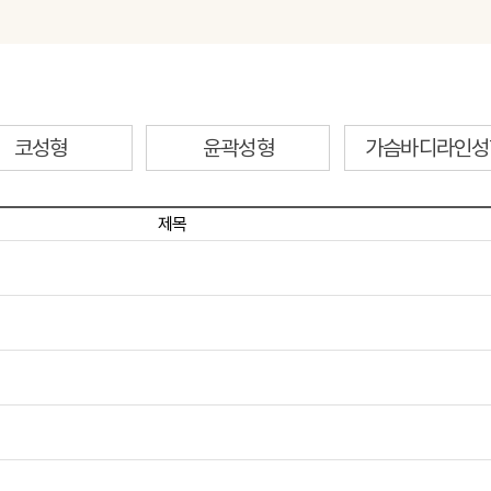
코성형
윤곽성형
가슴바디라인성
제목