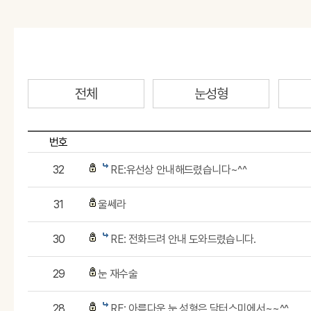
전체
눈성형
번호
32
RE:유선상 안내해드렸습니다~^^
31
울쎄라
30
RE: 전화드려 안내 도와드렸습니다.
29
눈 재수술
28
RE: 아름다운 눈 성형은 닥터스미에서~~^^