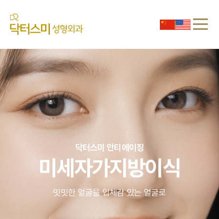
닥터스미 안티에이징
미세자가지방이식
밋밋한 얼굴을 입체감 있는 얼굴로