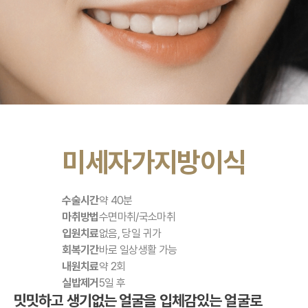
미세자가지방이식
수술시간
약 40분
마취방법
수면마취/국소마취
입원치료
없음, 당일 귀가
회복기간
바로 일상생활 가능
내원치료
약 2회
실밥제거
5일 후
밋밋하고 생기없는 얼굴을 입체감있는 얼굴로